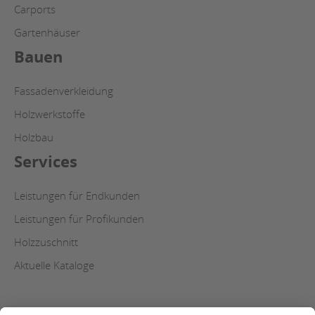
Carports
Gartenhäuser
Bauen
Fassadenverkleidung
Holzwerkstoffe
Holzbau
Services
Leistungen für Endkunden
Leistungen für Profikunden
Holzzuschnitt
Aktuelle Kataloge