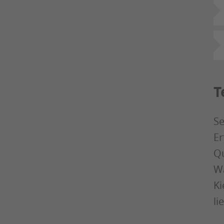
T
Se
Er
Qu
Wa
Ki
li