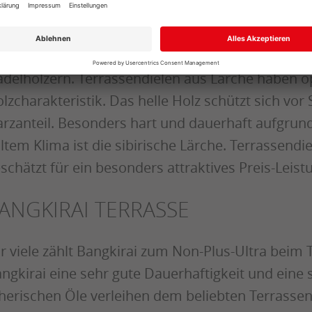
ERRASSENDIELEN LÄRCHE
s Holz der Lärche rangiert unter den härtesten
delhölzern. Terrassendielen aus Lärche haben opt
lzcharakteristik. Das helle Holz schützt sich vo
rzanteil. Besonders hart und dauerhaft aufgru
ltem Klima ist die sibirische Lärche. Terrassendi
schätzt für ein besonders attraktives Preis-Leist
ANGKIRAI TERRASSE
r viele zählt Bangkirai zum Non-Plus-Ultra beim 
ngkirai eine sehr gute Dauerhaftigkeit und eine
herischen Öle verleihen dem beliebten Terrassen