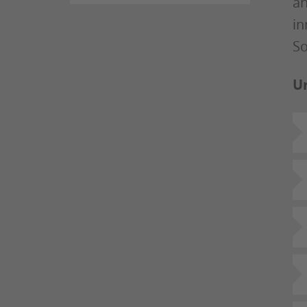
an
in
So
U