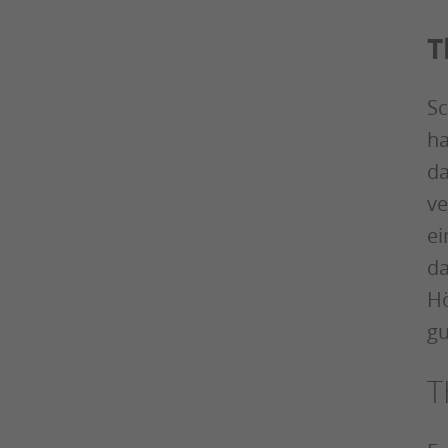
T
Sc
ha
da
ve
ei
da
Hö
gu
T