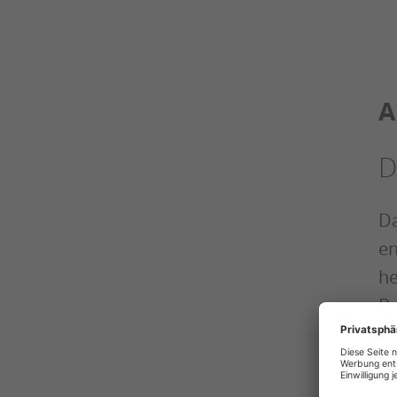
A
D
Da
en
he
Be
ne
Da