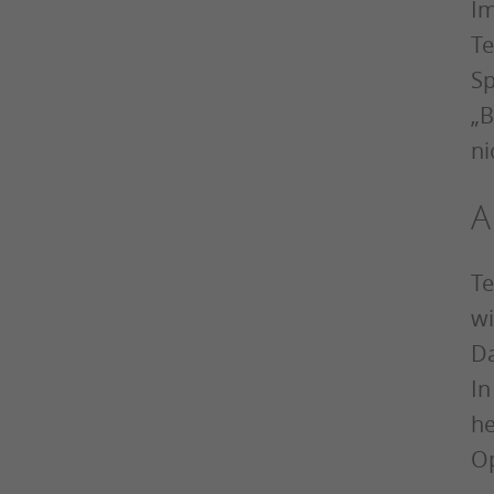
Im
Te
Sp
„B
ni
A
Te
wi
Da
In
he
Op