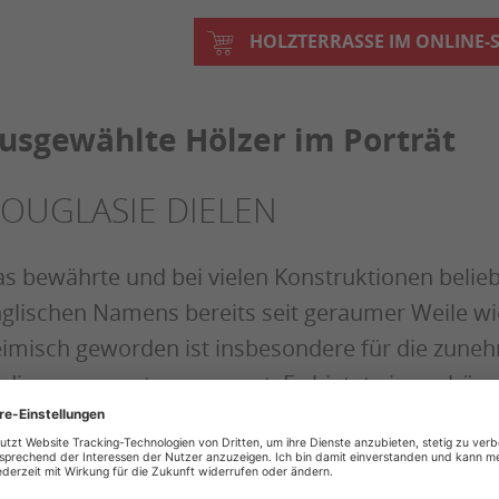
HOLZTERRASSE IM ONLINE-
usgewählte Hölzer im Porträt
OUGLASIE DIELEN
s bewährte und bei vielen Konstruktionen beliebt
glischen Namens bereits seit geraumer Weile wi
imisch geworden ist insbesondere für die zune
dingungen gut gewappnet. Es bietet eine schöne h
igt kaum zu Rissen und lässt sich gut verarbeite
uerhaftigkeit kommen Terrassendielen aus Doug