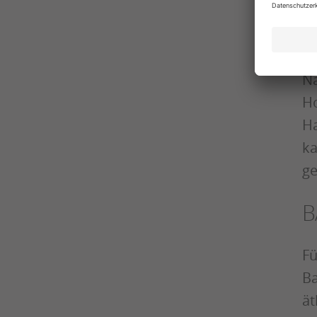
T
Da
Na
Ho
Ha
ka
ge
B
Fü
Ba
ät