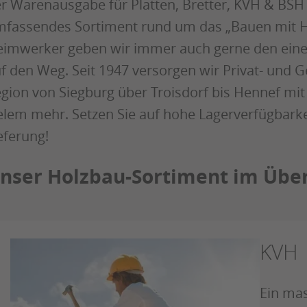
r Warenausgabe für Platten, Bretter, KVH & BSH e
fassendes Sortiment rund um das „Bauen mit Ho
imwerker geben wir immer auch gerne den einen
f den Weg. Seit 1947 versorgen wir Privat- un
gion von Siegburg über Troisdorf bis Hennef mi
elem mehr. Setzen Sie auf hohe Lagerverfügbarke
eferung!
nser Holzbau-Sortiment im Über
KVH
Ein mas