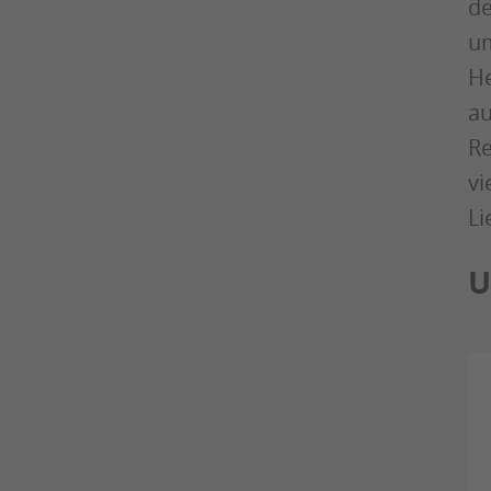
de
um
He
au
Re
vi
Li
U