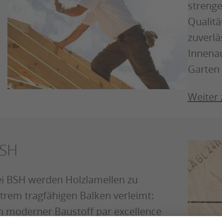
streng
Qualität
zuverlä
Innena
Garten
Weiter
SH
i BSH werden Holzlamellen zu
trem tragfähigen Balken verleimt:
n moderner Baustoff par excellence