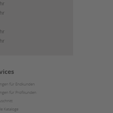
hr
hr
hr
hr
vices
ungen für Endkunden
ungen für Profikunden
uschnitt
le Kataloge