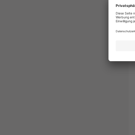
fü
Le
We