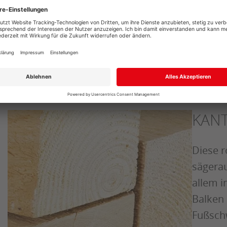
r höchste Ansprüche an die
istungsfähigkeit.
iter zu BSH
KAN
Diese r
sägera
allem i
Balken 
Fußschw