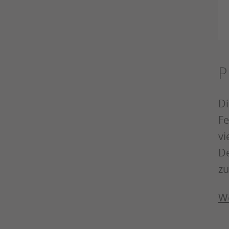
P
Di
Fe
vi
De
zu
We