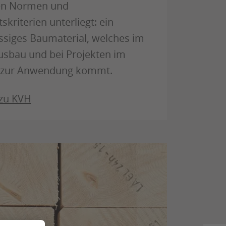
en Normen und
skriterien unterliegt: ein
ssiges Baumaterial, welches im
usbau und bei Projekten im
 zur Anwendung kommt.
 zu KVH